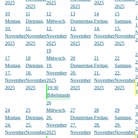
2025
2025
2025
2
2025
2025
2025
10
11
12
13
14
15
1
Montag,
Dienstag,
Mittwoch,
Donnerstag,
Freitag,
Samstag,
1
10.
11.
12.
13.
14.
15.
N
November
November
November
November
November
November
2
2025
2025
2025
2025
2025
2025
19
2
17
18
Mittwoch,
20
21
22
2
Montag,
Dienstag,
19.
Donnerstag,
Freitag,
Samstag,
N
17.
18.
November
20.
21.
22.
2
November
November
2025
November
November
November
2025
2025
19:30
2025
2025
2025
Bibelstunde
26
3
24
25
Mittwoch,
27
28
29
3
Montag,
Dienstag,
26.
Donnerstag,
Freitag,
Samstag,
N
24.
25.
November
27.
28.
29.
2
November
November
2025
November
November
November