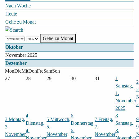
Nach Woche
Heute
Gehe zu Monat
Gehe zu Monat
Oktober
November 2025
Dezember
Mon
Die
Mit
Don
Fre
Sam
Son
27
28
29
30
31
1
2
Samstag,
2
1.
N
November
2
2025
4
6
8
3
Montag,
5
Mittwoch,
7
Freitag,
9
Dienstag,
Donnerstag,
Samstag,
3.
5.
7.
9
4.
6.
8.
November
November
November
N
November
November
November